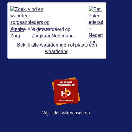
Amara
is gewaardeerd op
Zorg
ZorgkaartNederland.
Bekijk alle waarderingen
of
plaats een
waardering
Wij leiden vakmensen op