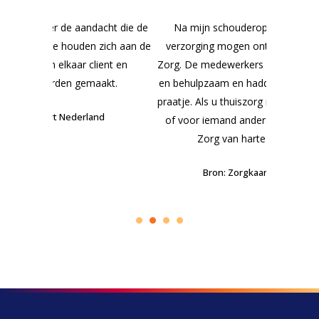
acht die de
Na mijn schouderoperatie heb ik fijne
De afgelo
zich aan de
verzorging mogen ontvangen van Amara
Amarazorg 
ent en
Zorg. De medewerkers waren lief, deskundig
fantastisc
akt.
en behulpzaam en hadden ook tijd voor een
van he
praatje. Als u thuiszorg nodig hebt voor uzelf
Dankjulli
d
of voor iemand anders, dan kan ik Amara
Zorg van harte aanbevelen.
Bron: Zorgkaart Nederland